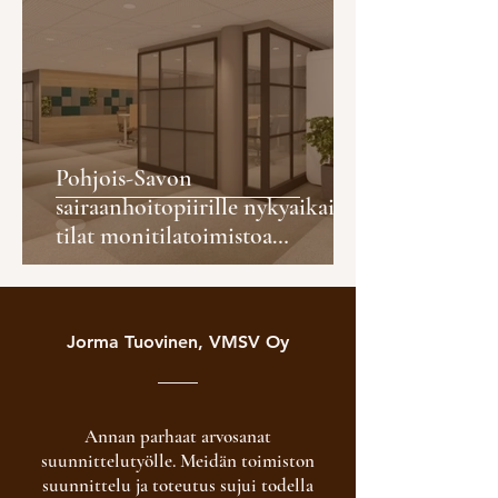
Pohjois-Savon
sairaanhoitopiirille nykyaikaiset
tilat monitilatoimistoa
tutkimalla
Jorma Tuovinen, VMSV Oy
Annan parhaat arvosanat
suunnittelutyölle. Meidän toimiston
suunnittelu ja toteutus sujui todella