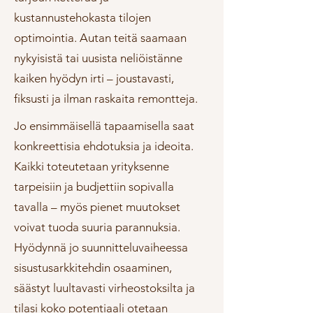
kustannustehokasta tilojen
optimointia. Autan teitä saamaan
nykyisistä tai uusista neliöistänne
kaiken hyödyn irti – joustavasti,
fiksusti ja ilman raskaita remontteja.
Jo ensimmäisellä tapaamisella saat
konkreettisia ehdotuksia ja ideoita.
Kaikki toteutetaan yrityksenne
tarpeisiin ja budjettiin sopivalla
tavalla – myös pienet muutokset
voivat tuoda suuria parannuksia.
Hyödynnä jo suunnitteluvaiheessa
sisustusarkkitehdin osaaminen,
säästyt luultavasti virheostoksilta ja
tilasi koko potentiaali otetaan