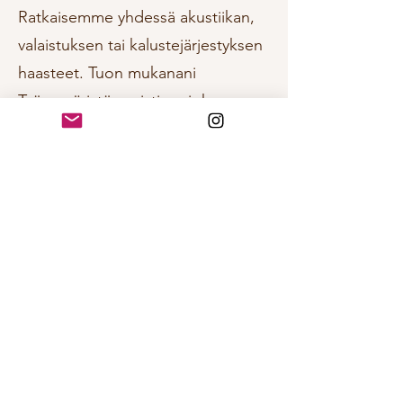
Ratkaisemme yhdessä akustiikan,
valaistuksen tai kalustejärjestyksen
haasteet. Tuon mukanani
Työympäristö-muistion, johon
kirjaamme konkreettiset ideat
brändin ja viihtyvyyden
vahvistamiseksi
Toimintasuunnitelma: Saat
tapaamisen jälkeen sähköpostiisi
selkeän koosteen, jolla voitte viedä
muutoksen heti maaliin tai
halutessanne, jatkamme ideointia
eteenpäin