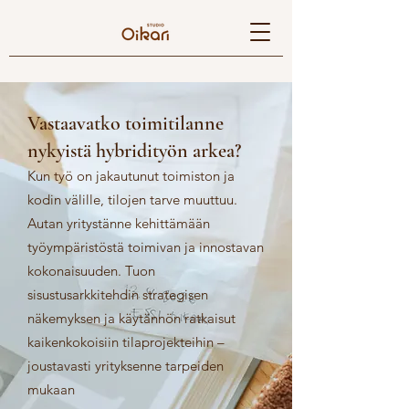
Vastaavatko toimitilanne
nykyistä hybridityön arkea?
Kun työ on jakautunut toimiston ja
kodin välille, tilojen tarve muuttuu.
Autan yritystänne kehittämään
työympäristöstä toimivan ja innostavan
kokonaisuuden. Tuon
sisustusarkkitehdin strategisen
näkemyksen ja käytännön ratkaisut
kaikenkokoisiin tilaprojekteihin –
joustavasti yrityksenne tarpeiden
mukaan