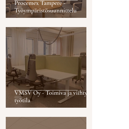
Procemex Tampere -
Työympäristösuunnittelu
VMSV Oy - Toimiva ja viihtyisä
työtila