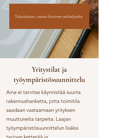
Tutustutaan, varaa ilmainen esittelyaika
Yritystilat ja
työympäristösuunnittelu
Aina ei tarvitse käynnistää suurta
rakennushanketta, jotta toimitila
saadaan vastaamaan yrityksen
muuttuneita tarpeita. Laajan
työympäristösuunnittelun lisäksi
tarjoan ketterää ja