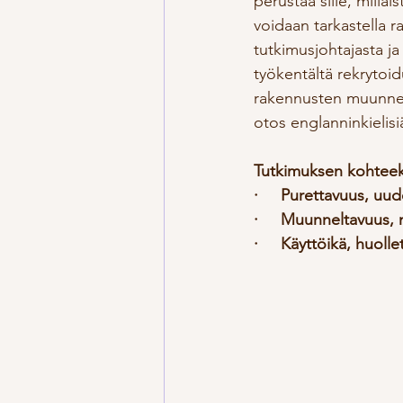
perustaa sille, milla
voidaan tarkastella r
tutkimusjohtajasta j
työkentältä rekrytoidu
rakennusten muunnelt
otos englanninkielisiä
Tutkimuksen kohteeks
·     Purettavuus, uud
·     Muunneltavuus, 
·     Käyttöikä, huoll