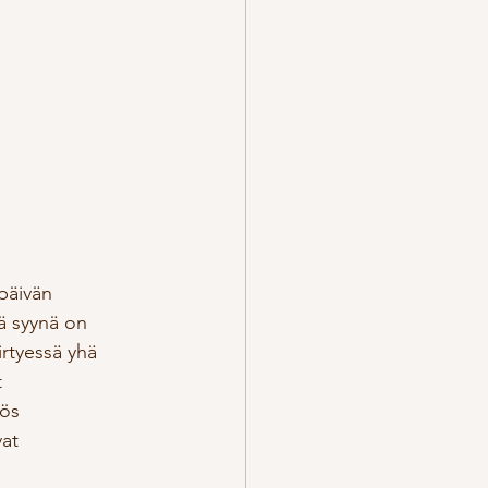
päivän 
nä syynä on 
rtyessä yhä 
 
ös 
at 