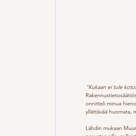
"Kukaan ei tule kot
Rakennustietosäätiös
onnitteli minua hien
yllättävää huomata, 
Lähdin mukaan Muunn