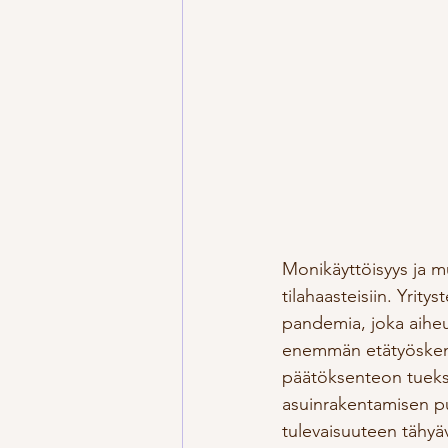
Monikäyttöisyys ja 
tilahaasteisiin. Yrit
pandemia, joka aiheut
enemmän etätyöskente
päätöksenteon tuekse
asuinrakentamisen puo
tulevaisuuteen tähyä