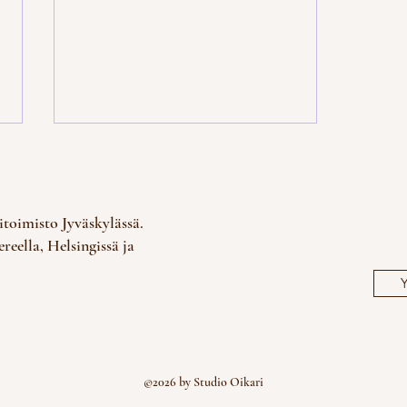
itoimisto Jyväskylässä.
eella, Helsingissä ja
Y
Procemex Tampere -
Työympäristösuunnittelu
©2026 by Studio Oikari