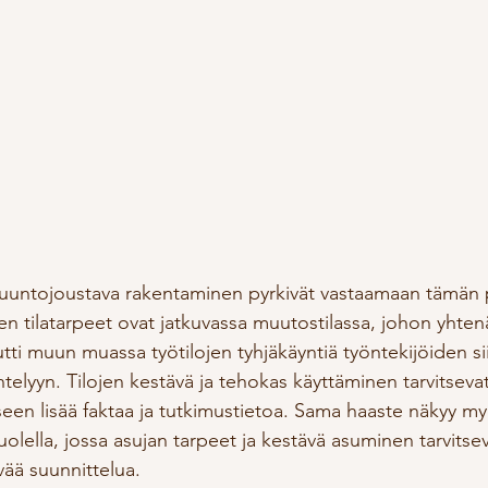
muuntojoustava rakentaminen pyrkivät vastaamaan tämän 
ysten tilatarpeet ovat jatkuvassa muutostilassa, johon yhte
ti muun muassa työtilojen tyhjäkäyntiä työntekijöiden sii
lyyn. Tilojen kestävä ja tehokas käyttäminen tarvitsevat
en lisää faktaa ja tutkimustietoa. Sama haaste näkyy my
lella, jossa asujan tarpeet ja kestävä asuminen tarvitsev
vää suunnittelua.