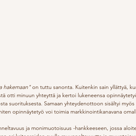
oa hakemaan"
 on tuttu sanonta. Kuitenkin sain yllättyä, k
tä otti minuun yhteyttä ja kertoi lukeneensa opinnäytety
osta suorituksesta. Samaan yhteydenottoon sisältyi myös t
miten opinnäytetyö voi toimia markkinointikanavana omal
eltavuus ja monimuotoisuus -hankkeeseen, jossa aloite