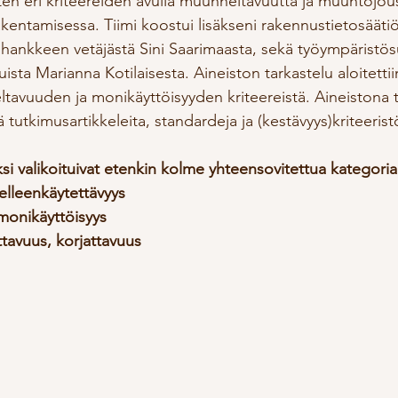
isten eri kriteereiden avulla muunneltavuutta ja muuntojou
akentamisessa. Tiimi koostui lisäkseni rakennustietosääti
a hankkeen vetäjästä Sini Saarimaasta, sekä työympäristös
ista Marianna Kotilaisesta. Aineiston tarkastelu aloitettiin 
avuuden ja monikäyttöisyyden kriteereistä. Aineistona to
 tutkimusartikkeleita, standardeja ja (kestävyys)kriteeristö
i valikoituivat etenkin kolme yhteensovitettua kategoria
elleenkäytettävyys ​
monikäyttöisyys​
ettavuus, korjattavuus