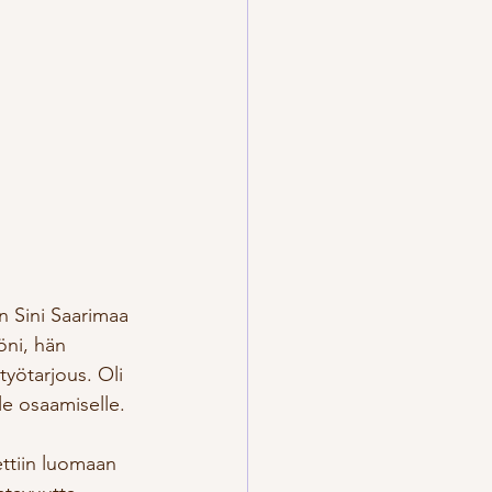
un Sini Saarimaa 
öni, hän 
yötarjous. Oli 
le osaamiselle.
ttiin luomaan 