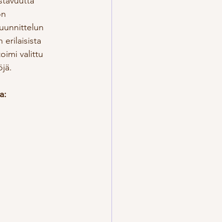
stavuutta 
ön 
uunnittelun 
erilaisista 
imi valittu 
jä. 
a: